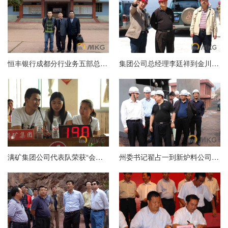
恒丰银行成都分行业务五部总经理冉学军一行到满矿集团考察
集团公司总经理李廷祥到金川公司黄磷厂检查工作
满矿集团公司代表队荣获“会东县‘安康杯’知识竞赛”一等奖
州委书记翟占一到新炉料公司氧化球团厂调研企业生产经营情况