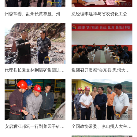
州委常委、副州长黄尊显、州政协副主席毕志强一行到满矿集团调研
总经理李廷祥与省农资化工公司代表签署磷化工系列产品开发项目投资意项协议
代理县长袁文林到满矿集团进行调研
集团召开贯彻“会东县‘思想大解放，县情再认识，跨越大发展’主题讨论活动”精神会
安启辉江邦宏一行到菜园子矿山和选矿厂了解工程建设情况
全国政协常委、凉山州人大主任阿什老轨一行视察姜州铜冶炼厂