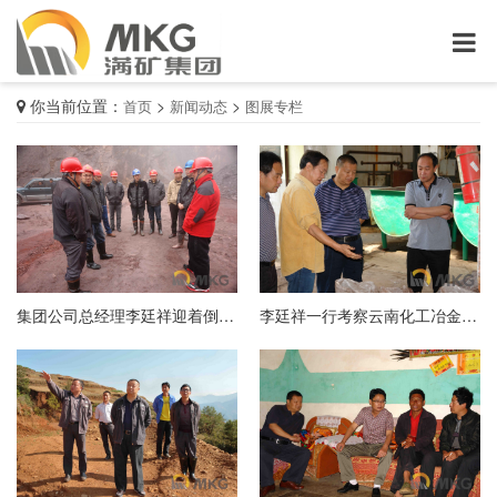
你当前位置：
>
>
首页
新闻动态
图展专栏
集团公司总经理李廷祥迎着倒春寒到双水井等地检查工作
李廷祥一行考察云南化工冶金研究所红矿洗选项目