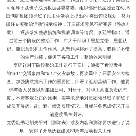
司领导子及班子成员根据县委常委、组织部部长巫照云在6月5
日满矿集团领导班子民主生活会上提出的“突出评议规划，努力
抓好专项整治活动”指示精神，开展征求意见不断完善《整改方
案》、逐步落实整改措施和摸底调查等情况。李廷祥指出，通
过前三个阶段的整治工作，广大干部职工思想觉悟、思想认
识、履职意识和工作作风、思想作风得到了提高，取得了不错
的生产业绩，促进了各项工作，整治效果明显。
李廷祥对下阶段整治工作进行了安排，通报了近期发生
的“6·11”交通事故和“6·17”火灾事故，再次重申了开展安全大检
查、加强防洪抗汛工作的重要性，部署了近期营销工作。他要
求与会人员要以对集团公司、对班子、对职工高度负责的态
度，本着客观公正的原则，实事求是地对集团领导班子和班子
成员开展德、能、勤、绩及履职情况、目标任务完成情况开展
满意度民主测评。
党委副书记胡先平对《测评表》涉及内容和测评要求进行了说
明，安排了开展庆祝建党89周年活动相关工作。