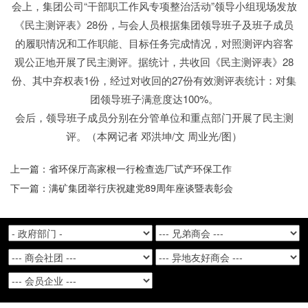
会上，集团公司“干部职工作风专项整治活动”领导小组现场发放
《民主测评表》28份，与会人员根据集团领导班子及班子成员
的履职情况和工作职能、目标任务完成情况，对照测评内容客
观公正地开展了民主测评。据统计，共收回《民主测评表》28
份、其中弃权表1份，经过对收回的27份有效测评表统计：对集
团领导班子满意度达100%。
会后，领导班子成员分别在分管单位和重点部门开展了民主测
评。（本网记者 邓洪坤/文 周业光/图）
上一篇：省环保厅高家根一行检查选厂试产环保工作
下一篇：满矿集团举行庆祝建党89周年座谈暨表彰会