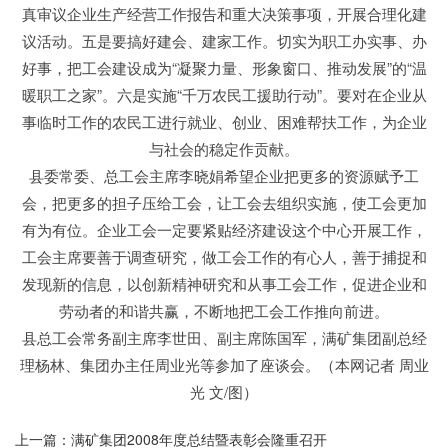
真审议企业生产经营工作报告和重大决策事项，开展合理化建
议活动。五是要搞好建会、建家工作。切实为职工办实事、办
好事，把工会建设成为“凝聚力量、形象窗口、推动发展”的“温
暖职工之家”。六是实施“千万农民工援助行动”。要对在企业从
事临时工作的农民工进行就业、创业、困难帮扶工作，为企业
与社会的稳定作贡献。
县委常委、总工会主席李晓娟希望企业把更多的资源赋予工
会，把更多的担子压给工会，让工会去组织实施，使工会更加
有为有位。企业工会一定要紧贴经济建设这个中心开展工作，
工会主席要善于调查研究，做工会工作的有心人，善于捕捉和
发现新的信息，以创新精神研究和从事工会工作，促进企业和
劳动者的和谐共赢，不断地把工会工作推向前进。
县总工会常务副主席李世田、副主席陈国军，满矿集团副总经
理杨林、集团办主任周业光等参加了座谈会。（本网记者 周业
光 文/图）
上一篇：满矿集团2008年度总结暨表彰会隆重召开