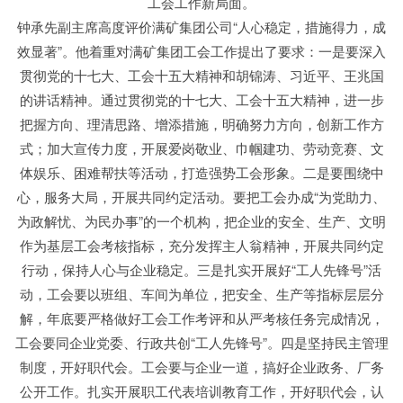
工会工作新局面。
钟承先副主席高度评价满矿集团公司“人心稳定，措施得力，成
效显著”。他着重对满矿集团工会工作提出了要求：一是要深入
贯彻党的十七大、工会十五大精神和胡锦涛、习近平、王兆国
的讲话精神。通过贯彻党的十七大、工会十五大精神，进一步
把握方向、理清思路、增添措施，明确努力方向，创新工作方
式；加大宣传力度，开展爱岗敬业、巾帼建功、劳动竞赛、文
体娱乐、困难帮扶等活动，打造强势工会形象。二是要围绕中
心，服务大局，开展共同约定活动。要把工会办成“为党助力、
为政解忧、为民办事”的一个机构，把企业的安全、生产、文明
作为基层工会考核指标，充分发挥主人翁精神，开展共同约定
行动，保持人心与企业稳定。三是扎实开展好“工人先锋号”活
动，工会要以班组、车间为单位，把安全、生产等指标层层分
解，年底要严格做好工会工作考评和从严考核任务完成情况，
工会要同企业党委、行政共创“工人先锋号”。四是坚持民主管理
制度，开好职代会。工会要与企业一道，搞好企业政务、厂务
公开工作。扎实开展职工代表培训教育工作，开好职代会，认