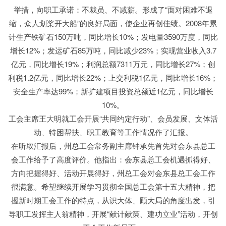
举措，向职工承诺：不裁员、不减薪。形成了“面对困难不退
缩，众人划桨开大船”的良好局面，使企业再创佳绩。2008年累
计生产铁矿石150万吨，同比增长10%；发电量3590万度，同比
增长12%；发运矿石85万吨，同比减少23%；实现营业收入3.7
亿元，同比增长19%；利润总额7311万元，同比增长27%；创
利税1.2亿元，同比增长22%；上交利税1亿元，同比增长16%；
安全生产率达99%；新扩建项目投资总额近1亿元，同比增长
10%。
工会主席王大明就工会开展“共同约定行动”、会员发展、文体活
动、特困帮扶、职工教育等工作情况作了汇报。
在听取汇报后，州总工会常务副主席钟承先首先对会东县总工
会工作给予了高度评价。他指出：会东县总工会机遇抓得好、
方向把握得好、活动开展得好，州总工会对会东县总工会工作
很满意。希望继续开展学习贯彻全国总工会第十五大精神，把
握新时期工会工作的特点，从识大体、顾大局的角度出发，引
导职工发挥主人翁精神，开展“献计献策、建功立业”活动，开创