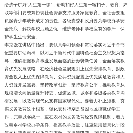
给孩子讲好“人生第一课”，帮助扣好人生第一粒扣子。教育、妇
联等部门要统筹协调社会资源支持服务家庭教育。全社会要担
负起青少年成长成才的责任。各级党委和政府要为学校办学安
全托底，解决学校后顾之忧，维护老师和学校应有的尊严，保
护学生生命安全。
李克强在讲话中指出，要认真学习领会和贯彻落实习近平总书
记重要讲话精神，以习近平新时代中国特色社会主义思想为指
导，准确把握教育事业发展面临的新形势新任务，全面落实教
育优先发展战略，在经济社会发展规划上优先安排教育、财政
资金投入上优先保障教育、公共资源配置上优先满足教育和人
力资源开发需要。坚持改革创新，坚持教育公平，推动教育从
规模增长向质量提升转变，促进区域、城乡和各级各类教育均
衡发展，以教育现代化支撑国家现代化。要着力补上短板，夯
实义务教育这个根基，强化农村特别是贫困地区控辍保学工
作，完善城乡统一、重在农村的义务教育经费保障机制，着力
改善乡村学校办学条件、提高教学质量，注重运用信息化手段
使乡村获得更多优质教育资源，在提速降费、网络建设方面给