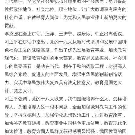
时代重任。全党全社会要弘扬尊师重教的社会风尚，努力提高
教师政治地位、社会地位、职业地位，让广大教师享有应有的
社会声望，在教书育人岗位上为党和人民事业作出新的更大的
贡献。
李克强在会上讲话。汪洋、王沪宁、赵乐际、韩正出席会议。
习近平在讲话中指出，党的十九大从新时代坚持和发展中国特
色社会主义的战略高度，作出了优先发展教育事业、加快教育
现代化、建设教育强国的重大部署。教育是民族振兴、社会进
步的重要基石，是功在当代、利在千秋的德政工程，对提高人
民综合素质、促进人的全面发展、增强中华民族创新创造活
力、实现中华民族伟大复兴具有决定性意义。教育是国之大
计、党之大计。
习近平强调，党的十八大以来，我们围绕培养什么人、怎样培
养人、为谁培养人这一根本问题，全面加强党对教育工作的领
导，坚持立德树人，加强学校思想政治工作，推进教育改革，
加快补齐教育短板，教育事业中国特色更加鲜明，教育现代化
加速推进，教育方面人民群众获得感明显增强，我国教育的国