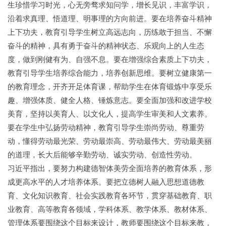
生珍惜学习时光，心无旁骛求知问学，增长见识，丰富学识，
沿着求真理、悟道理、明事理的方向前进。要在培养奋斗精神
上下功夫，教育引导学生树立高远志向，历练敢于担当、不懈
奋斗的精神，具有勇于奋斗的精神状态、乐观向上的人生态
度，做到刚健有为、自强不息。要在增强综合素质上下功夫，
教育引导学生培养综合能力，培养创新思维。要树立健康第一
的教育理念，开齐开足体育课，帮助学生在体育锻炼中享受乐
趣、增强体质、健全人格、锤炼意志。要全面加强和改进学校
美育，坚持以美育人、以文化人，提高学生审美和人文素养。
要在学生中弘扬劳动精神，教育引导学生崇尚劳动、尊重劳
动，懂得劳动最光荣、劳动最崇高、劳动最伟大、劳动最美丽
的道理，长大后能够辛勤劳动、诚实劳动、创造性劳动。
习近平指出，要努力构建德智体美劳全面培养的教育体系，形
成更高水平的人才培养体系。要把立德树人融入思想道德教
育、文化知识教育、社会实践教育各环节，贯穿基础教育、职
业教育、高等教育各领域，学科体系、教学体系、教材体系、
管理体系要围绕这个目标来设计，教师要围绕这个目标来教，